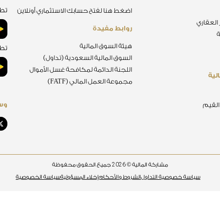
تطب
اضغط هنا لفتح حسابك الاستثماري أونلاين
 العقاري
روابط مفيدة
ة
هيئة السوق المالية
تطب
السوق المالية السعودية (تداول)
اللجنة الدائمة لمكافحة غسل الأموال
لية
مجموعة العمل المالي (FATF)
وسا
 القيم
2026
مشاركة المالية ©
جميع الحقوق محفوظة
سياسة خصوصية التداول
الشروط والأحكام
إخلاء المسؤولية
سياسة الخصوصية