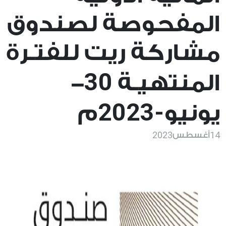
المفحوصة لصندوق
مشاركة ريت للفتـرة
30
المنتهيـة
-
-2023
يونيو
م
2023
14
أغسطس