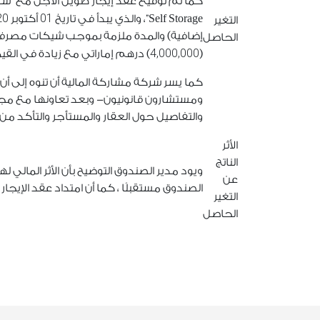
20
01
Self Storage”، والذي يبدأ في تاريخ
أكتوبر
التغير
إضافية) والمدة ملزمة بموجب شيكات مصرفية مس
الحاصل
4,000,000
(
) درهم إماراتي مع زيادة في الق
كما يسر شركة مشاركة المالية أن تنوه إلى 
ومستشارون قانونيون- وبعد تعاونها مع مجمو
والتفاصيل حول العقار والمستأجر والتأكد م
الأثر
الناتج
ويود مدير الصندوق التوضيح بأن الأثر المالي ل
عن
الصندوق مستقبلًا ، كما أن امتداد عقد الإيجار
التغير
الحاصل