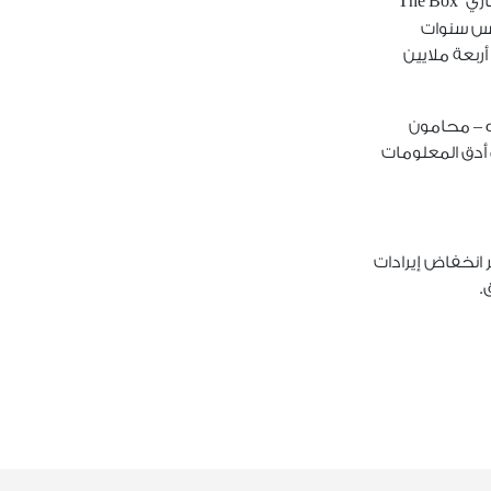
كما تم توقيع عقد إيجار طويل الأجل مع “شركة الصندوق لخدمات التخزين الذاتي المحدودة” والمعروفة بالاسم التجاري “The Box
مس سنوات
ربعة ملايين
ه – محامون
أدق المعلومات
ر انخفاض إيرادات
.