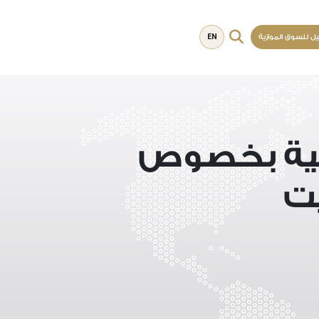
EN
يل للسوق الموازية
الية بخصوص
ت