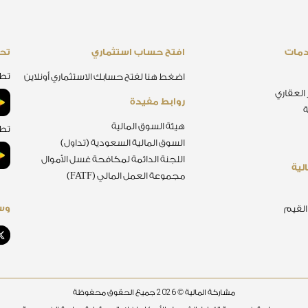
دمات
افتح حساب استثماري
تحم
تطب
اضغط هنا لفتح حسابك الاستثماري أونلاين
 العقاري
روابط مفيدة
ة
هيئة السوق المالية
تطب
السوق المالية السعودية (تداول)
اللجنة الدائمة لمكافحة غسل الأموال
لية
مجموعة العمل المالي (FATF)
وسا
 القيم
2026
مشاركة المالية ©
جميع الحقوق محفوظة