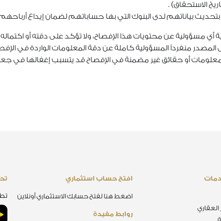
اريخ الاستحقاق) .
 بتحديث بياناتهم لدى البنوك التي بها حساباتهم لضمان إيداع أربا
ية أي مسؤولية عن محتويات هذا الإفصاح، ولا تؤكد على دقته أو اكتماله
 المصدر منفرداً المسؤولية كاملة عن دقة المعلومات الواردة في الإفصاح، 
مات أو حقائق غير مضمنة في الإفصاح قد يتسبب إغفالها في جعل الإف
دمات
افتح حساب استثماري
تحم
تطب
اضغط هنا لفتح حسابك الاستثماري أونلاين
 العقاري
روابط مفيدة
ة