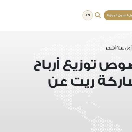
EN
يل للسوق الموازية
أول ستة أشهر
وص توزيع أرباح
ركة ريت عن