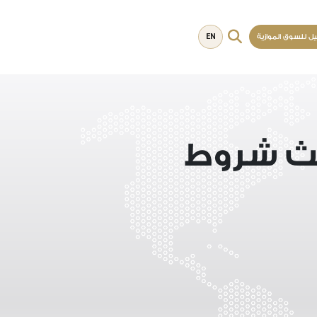
EN
يل للسوق الموازية
يث شروط