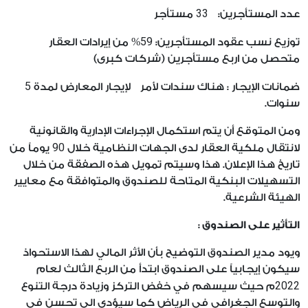
33
عدد المستأجرين:
مستأجر
59
توزيع نسب عقود المستأجرين:
% من إيرادات العقار
متحصل من اربع مستأجرين (شركات كبرى)
5
ضمانات الإيجار : هناك سندات لأمر لإيجار المعارض لمدة
سنوات.
ومن المتوقع أن يتم استكمال الإجراءات الإدارية والقانونية
90
لانتقال ملكية العقار لدى الجهات النظامية خلال
يوماً من
تاريخ هذا الإعلان. هذا وسيتم تمويل هذه الصفقة من خلال
التسهيلات البنكية المتاحة للصندوق والمتوافقة مع معايير
الهيئة الشرعية.
التأثير على الصندوق :
ويود مدير الصندوق التوضيح بأن الأثر المالي لهذا الاستحواذ
سيكون إيجابياً على الصندوق ابتدأ من الربع الثالث لعام
2022
م حيث سيسهم في خفض التركز وزيادة درجة التنوع
والتوسع الجغرافي في الرياض كما سيؤدي الى تحسن في