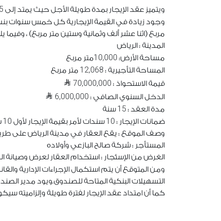
5
ويتميز عقد الإيجار بمدة طويلة الأجل حيث يمتد إلى
وجود زيادة في القيمة الإيجارية كل خمس سنوات بن
مربع (اثنا عشر ألف وثمانية وستين متر مربع) ، وفيما
المدينة : الرياض
10,000
مساحة الأرض:
متر مربع
12,068
المساحة التأجيرية :
متر مربع
70,000,000
قيمة الاستحواذ :
6,000,000
الدخل السنوي الصافي :
15
مدة العقد :
سنة
10
10
ضمانات الإيجار :
سندات لأمر بقيمة الإيجار لأول
س
وصف الموقع : يقع العقار في مدينة الرياض على ط
المستأجر : شركة صالح البازعي وأولاده
الغرض من الإسئجار : استخدام العقار لعرض وصيانة ال
ومن المتوقع أن يتم استكمال الإجراءات الإدارية والقان
التسهيلات البنكية المتاحة للصندوق.ويود مدير الصندوق
كما أن امتداد عقد الإيجار لفترة طويلة وإلزاميته سيكو