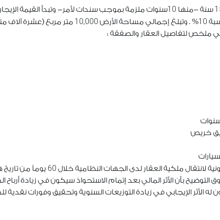
10
1
سنة -منها
سنوات ملزمة بموجب سندات لأمر- وتبدأ القيمة الإيجارية
10,000
10
سبة
% . وتبلغ إجمالي مساحة الأرض
متر مربع (عشرة آلاف متر 
 يلي ملخص لتفاصيل العقار والصفقة :
نوات
ريق خريص
سيارات
60
ونية لانتقال ملكية العقار لدى الجهات النظامية خلال
يوماً من تاريخ 
 التوضيح بأن الأثر المالي بعد إتمام الاستحواذ سيكون في زيادة أرباح 
ن له الأثر الإيجابي في زيادة التوزيعات السنوية وتحقيق وفورات نقدية ل