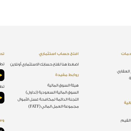
دمات
افتح حساب استثماري
تحم
تطب
اضغط هنا لفتح حسابك الاستثماري أونلاين
 العقاري
روابط مفيدة
ة
هيئة السوق المالية
تطب
السوق المالية السعودية (تداول)
اللجنة الدائمة لمكافحة غسل الأموال
لية
مجموعة العمل المالي (FATF)
وسا
 القيم