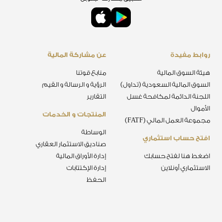
روابط مفيدة
عن مشاركة المالية
هيئة السوق المالية
منابع قوتنا
السوق المالية السعودية (تداول)
الرؤية و الرسالة و القيم
اللجنة الدائمة لمكافحة غسل
التقارير
الأموال
المنتجات و الخدمات
مجموعة العمل المالي (FATF)
الوساطة
افتح حساب استثماري
صناديق الاستثمار العقاري
اضغط هنا لفتح حسابك
إدارة الأوراق المالية
الاستثماري أونلاين
إدارة الإكتتابات
الحفظ