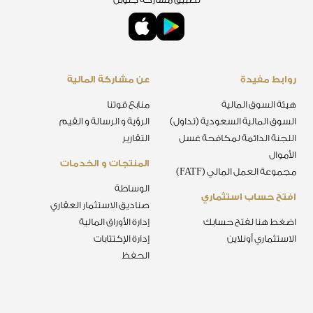
روابط مفيدة
عن مشاركة المالية
هيئة السوق المالية
منابع قوتنا
السوق المالية السعودية (تداول)
الرؤية و الرسالة و القيم
اللجنة الدائمة لمكافحة غسل
التقارير
الأموال
المنتجات و الخدمات
مجموعة العمل المالي (FATF)
الوساطة
افتح حساب استثماري
صناديق الاستثمار العقاري
اضغط هنا لفتح حسابك
إدارة الأوراق المالية
الاستثماري أونلاين
إدارة الإكتتابات
الحفظ