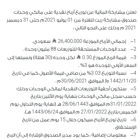
تعلن مشاركة المالية عن توزيع أرباح نقدية على مالكي وحدات
31
2021
01
صندوق مشاركة ريت للفترة من
يوليو
م حتى
ديسمبر
2021
م وذلك على النحو التالي :
26,400,000
1
- إجمالي الأرباح الموزعة
سعودي.
88
2
- عدد الوحدات المستحقة للتوزيعات
مليون وحدة .
30
0.30
3
- قيمة الربح الموزع
لكل وحدة (
هللة) ونسبتها إلى
3
السعر الأولي للوحدة هو
% .
3.03
4
- نسبة التوزيع
% من صافي قيمة الأصول كما في تاريخ
30/06/2021
1442
11
20
/
/
هJ الموافق
م .
5
- ستكون أحقية التوزيعات النقدية لمالكي الوحدات وذلك
حسب سجل مالكي الوحدات بنهاية يوم الأثنين بتاريخ
28/06/1443
31/01/2022
م الموافق
هـ (نهاية يوم التداول يوم
1443
06
24
27/01/2022
الخميس بتاريخ
م الموافق
/
/
هـ).
15
6
- تاريخ توزيع الأرباح سيكون خلال
يوم عمل من تاريخ
الإستحقاق .
7
- معلومات إضافية : كما يود مدير الصندوق الإشارة إلى أن الربح