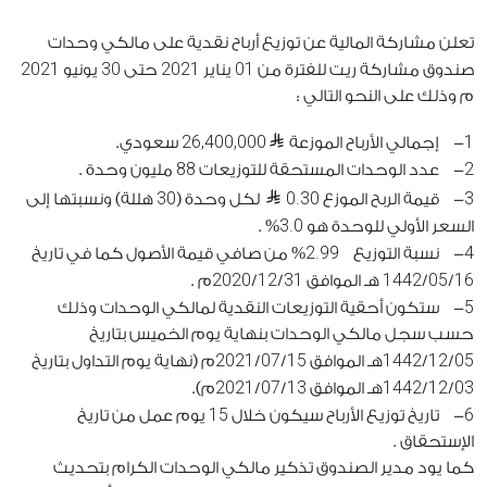
تعلن مشاركة المالية عن توزيع أرباح نقدية على مالكي وحدات
2021
30
2021
01
صندوق مشاركة ريت للفترة من
يناير
حتى
يونيو
م وذلك على النحو التالي :
26,400,000
1
- إجمالي الأرباح الموزعة
سعودي.
88
2
- عدد الوحدات المستحقة للتوزيعات
مليون وحدة .
30
0.30
3
- قيمة الربح الموزع
لكل وحدة (
هللة) ونسبتها إلى
3.0
السعر الأولي للوحدة هو
% .
2.99
4
- نسبة التوزيع
% من صافي قيمة الأصول كما في تاريخ
2020
12
31
1442
05
16
/
/
هـ الموافق
/
/
م .
5
- ستكون أحقية التوزيعات النقدية لمالكي الوحدات وذلك
حسب سجل مالكي الوحدات بنهاية يوم الخميس بتاريخ
2021
07
15
1442
12
05
/
/
هـ الموافق
/
/
م (نهاية يوم التداول بتاريخ
2021
07
13
1442
12
03
/
/
هـ الموافق
/
/
م).
15
6
- تاريخ توزيع الأرباح سيكون خلال
يوم عمل من تاريخ
الإستحقاق .
كما يود مدير الصندوق تذكير مالكي الوحدات الكرام بتحديث