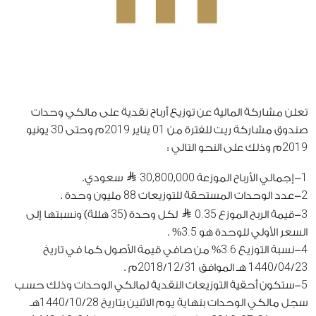
تعلن مشاركة المالية عن توزيع أرباح نقدية على مالكي وحدات
30
2019
01
صندوق مشاركة ريت للفترة من
يناير
م وحتى
يونيو
2019
م وذلك على النحو التالي :
30,800,000
1
-إجمالي الأرباح الموزعة
سعودي.
88
2
-عدد الوحدات المستحقة للتوزيعات
مليون وحدة .
35
0.35
3
-قيمة الربح الموزع
لكل وحدة (
هللة) ونسبتها إلى
3.5
السعر الأولي للوحدة هو
% .
3.6
4
-نسبة التوزيع
% من صافي قيمة الأصول كما في تاريخ
2018
12
31
1440
04
23
/
/
هـ الموافق
/
/
م .
5
-ستكون أحقية التوزيعات النقدية لمالكي الوحدات وذلك حسب
1440
10
28
سجل مالكي الوحدات بنهاية يوم الاثنين بتاريخ
/
/
هـ