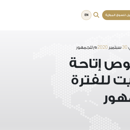
EN
يل للسوق الموازية
2020
30
ي
سبتمبر
م للجمهور
وص إتاحة
ت للفترة
هور