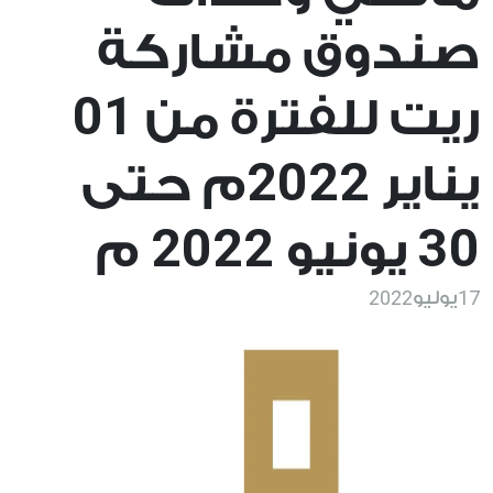
صندوق مشاركة
01
ريت للفترة من
2022
يناير
م حتى
2022
30
يونيو
م
2022
17
يوليو