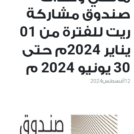
صندوق مشاركة
01
ريت للفترة من
2024
يناير
م حتى
2024
30
يونيو
م
2024
12
أغسطس