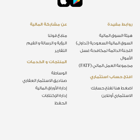
روابط مفيدة
عن مشاركة المالية
هيئة السوق المالية
منابع قوتنا
السوق المالية السعودية (تداول)
الرؤية و الرسالة و القيم
اللجنة الدائمة لمكافحة غسل
التقارير
الأموال
المنتجات و الخدمات
مجموعة العمل المالي (FATF)
الوساطة
افتح حساب استثماري
صناديق الاستثمار العقاري
اضغط هنا لفتح حسابك
إدارة الأوراق المالية
الاستثماري أونلاين
إدارة الإكتتابات
الحفظ