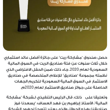
حصل صندوق “مشاركة ريت” على جائزة أفضل عائد استثماري
خلال ثلاث سنوات عن فئة صناديق الريت في السوق المالية
2020
السعودية لعام
. جاء ذلك ضمن الحفل الافتراضي الذي
نظمته مجموعة “صناديق” للإعلام، المتخصصة في صناديق
الاستثمار في السوق المالية السعودية لتكريم الجهات
2020
الحاصلة على جوائز صناديق الاستثمار لعام
م.
وتعليقا على ذلك، قال الرئيس التنفيذي لـشركة “مشاركة
المالية”، الأستاذ إبراهيم بن فهد العساف: “يسعدنا فوز
صناديقنا بهذه الجوائز، والذي يعتبر تتويجاً لجهود الشركة