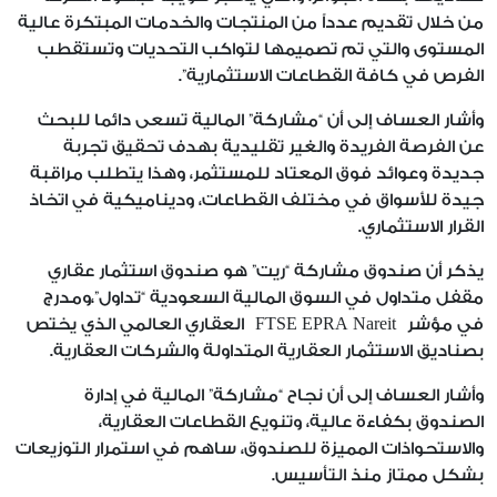
من خلال تقديم عدداً من المنتجات والخدمات المبتكرة عالية
المستوى والتي تم تصميمها لتواكب التحديات وتستقطب
الفرص في كافة القطاعات الاستثمارية”.
وأشار العساف إلى أن “مشاركة” المالية تسعى دائما للبحث
عن الفرصة الفريدة والغير تقليدية بهدف تحقيق تجربة
جديدة وعوائد فوق المعتاد للمستثمر، وهذا يتطلب مراقبة
جيدة للأسواق في مختلف القطاعات، وديناميكية في اتخاذ
القرار الاستثماري.
يذكر أن صندوق مشاركة “ريت” هو صندوق استثمار عقاري
مقفل متداول في السوق المالية السعودية “تداول”،ومدرج
في مؤشر FTSE EPRA Nareit العقاري العالمي الذي يختص
بصناديق الاستثمار العقارية المتداولة والشركات العقارية.
وأشار العساف إلى أن نجاح “مشاركة” المالية في إدارة
الصندوق بكفاءة عالية، وتنويع القطاعات العقارية،
والاستحواذات المميزة للصندوق، ساهم في استمرار التوزيعات
بشكل ممتاز منذ التأسيس.