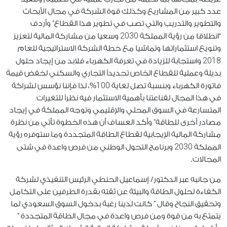
عدد كبير من المشاريع وكذلك قوة الشركة في مجال الأبحاث
والتطوير والتدريب والتي تصب في تطوير هذا القطاع” وأردف
2030
“انطلاقا من رؤية المملكة
وسعيا من مشاركة المالية لتعزيز
وتنويع استثماراتها وتماشيا مع خطة الشركة الاستراتيجية للعام
2018
واستجابة للزيادة في تعرفة الكهرباء فلابد من إيجاد حلول
بديلة وعملية للقطاع الخاص تحديداً التجاري والسكني لخفض قيمة
100
فاتورة الكهرباء وبنسبة تصل لغاية
%، لذا فإننا نؤسس لشراكة
في هذا المجال لقناعتنا بأهمية الاستثمار فيه نظراً للتغيرات
المتسارعة في السوق المحلي والإقليمي وتوجه المملكة في إيجاد
مصادر أخرى للطاقة” وأكد العساف أن هذه الخطوة تأتي من نظرة
مشاركة المالية الإيجابية لقطاع الطاقة المتجددة وما ستوفره رؤية
2030
المملكة
وبرنامج التحول الوطني من فرص واعدة في شتى
المجالات
.
من جانبه عبر الدكتور/ إسماعيل الحنطي الرئيس التنفيذي لشركة
الكفاءة لحلول الطاقة والبيئة عن ثقته بقدرة الطرفين على التكامل
وتحقيق النجاح وقال ” كانت لدينا رغبة بدخول السوق السعودي لما
يتمتع به من قوة ومن فرص واعدة في مجال الطاقة المتجددة ”