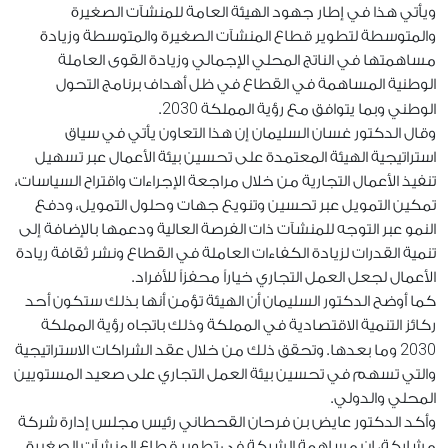
ويأتي هذا في إطار جهود الهيئة العامة للمنشآت الصغيرة
والمتوسطة لتطوير قطاع المنشآت الصغيرة والمتوسطة وزيادة
مساهمتها في الناتج المحلي الإجمالي وزيادة القوى العاملة
الوطنية المساهمة في القطاع في ظل أهداف برنامج التحول
2030
الوطني وبما يتوافق مع رؤية المملكة
.
وقال الدكتور غسان السليمان إن هذا التعاون يأتي في سياق
استراتيجية الهيئة المعتمدة على تحسين بيئة الأعمال عبر تسهيل
تنفيذ الأعمال التجارية من خلال مراجعة الإجراءات واقتراح السياسات،
تمكين التمويل عبر تحسين وتنويع جهات وحلول التمويل، ودفع
النمو عبر التوجه للمنشآت ذات الفرصة العالية ودعمها بالإضافة إلى
تنمية القدرات لزيادة الكفاءات العاملة في القطاع ونشر ثقافة ريادة
الأعمال لجعل العمل التجاري خياراً محفزاً للأفراد.
كما أوضح الدكتور السليمان أن الهيئة تؤمن أنها بذلك ستكون أحد
ركائز التنمية الاقتصادية في المملكة وذلك باتجاه رؤية المملكة
2030
وما بعدها. وتحقق ذلك من خلال عقد الشراكات الاستراتيجية
والتي تسهم في تحسين بيئة العمل التجاري على صعيد المستويين
المحلي والدولي.
وأكد الدكتور عايض بن فرحان القحطاني رئيس مجلس إدارة شركة
مشاركة، إن مساهمة الشركة في تطوير قطاع المنشآت الصغيرة