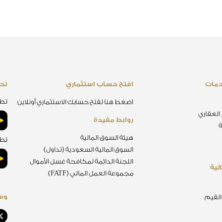
دمات
افتح حساب استثماري
تحم
تطب
اضغط هنا لفتح حسابك الاستثماري أونلاين
 العقاري
روابط مفيدة
ة
هيئة السوق المالية
تطب
السوق المالية السعودية (تداول)
اللجنة الدائمة لمكافحة غسل الأموال
لية
مجموعة العمل المالي (FATF)
وسا
 القيم