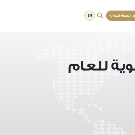
EN
يل للسوق الموازية
وية للعام