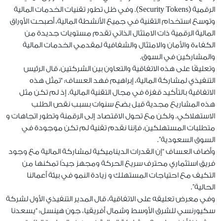
الرقمية (Security Tokens). وفي ظل تطور تقنيات الخدمات المالية
وتوسع استخدام التقنية في جميع الأنشطة المالية، أصبحت الأوراق
المالية الرقمية ذات الامتثال الذاتي تقدم مستويات جديدة من
الكفاءة والأمان والامتثال والشفافية لمقدمي الخدمات المالية
والمشاركين في السوق.
وتعليقًا على هذه الاتفاقية والتعاون بين الشركتين، قال الرئيس
التنفيذي لمشاركة المالية، إبراهيم فهد العساف: “تمثّل هذه
الاتفاقية بالتأكيد قفزة في مجال التقنية المالية. إذ لم تكن مثل
هذه المشاريع مجدية قبل بضع سنوات بسبب نقص الطلب
الاستهلاكي. ولكن مع تحول الاقتصاد إلى الرقمنة وتطور اتجاهات و
متطلبات المستهلكين، فإننا نقدم تقنية لم تكن موجودة في
السوق السعودية”.
وأضاف العساف “إن القدرات الديناميكية لمشاركة المالية مع وجود
فريق استثماري محترف سريع الحركة ومجهز جيدًا تمكنها من
التكيف مع احتياجات المستهلك و زيادة النمو في بيئة أعمالنا
الحالية”.
وفي معرض تعليقه على الاتفاقية، قال المدير التنفيذي الأول لشركة
سكيورنسي للشرق الأوسط وشمال أفريقيا، جون هينسل: “يسعدنا