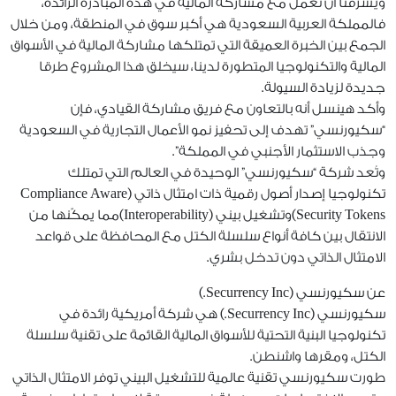
ويشرفنا أن نعمل مع مشاركة المالية في هذه المبادرة الرائدة،
فالمملكة العربية السعودية هي أكبر سوق في المنطقة، ومن خلال
الجمع بين الخبرة العميقة التي تمتلكها مشاركة المالية في الأسواق
المالية والتكنولوجيا المتطورة لدينا، سيخلق هذا المشروع طرقا
جديدة لزيادة السيولة.
وأكد هينسل أنه بالتعاون مع فريق مشاركة القيادي، فإن
“سكيورنسي” تهدف إلى تحفيز نمو الأعمال التجارية في السعودية
وجذب الاستثمار الأجنبي في المملكة”.
وتُعد شركة “سكيورنسي” الوحيدة في العالم التي تمتلك
تكنولوجيا إصدار أصول رقمية ذات امتثال ذاتي (Compliance Aware
Security Tokens)وتشغيل بيني (Interoperability)مما يمكّنها من
الانتقال بين كافة أنواع سلسلة الكتل مع المحافظة على قواعد
الامتثال الذاتي دون تدخل بشري.
عن سكيورنسي (Securrency Inc.)
سكيورنسي (Securrency Inc.) هي شركة أمريكية رائدة في
تكنولوجيا البنية التحتية للأسواق المالية القائمة على تقنية سلسلة
الكتل، ومقرها واشنطن.
طورت سكيورنسي تقنية عالمية للتشغيل البيني توفر الامتثال الذاتي