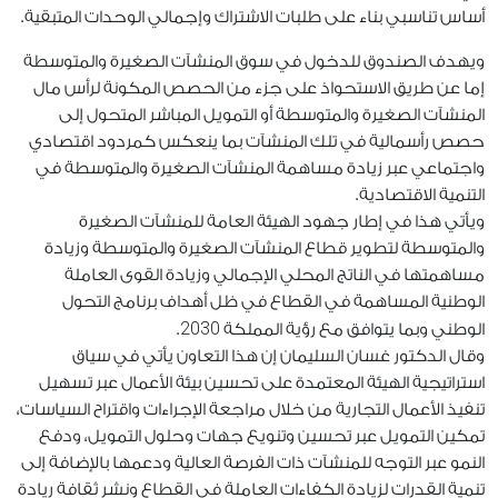
أساس تناسبي بناء على طلبات الاشتراك وإجمالي الوحدات المتبقية.
ويهدف الصندوق للدخول في سوق المنشآت الصغيرة والمتوسطة
إما عن طريق الاستحواذ على جزء من الحصص المكونة لرأس مال
المنشآت الصغيرة والمتوسطة أو التمويل المباشر المتحول إلى
حصص رأسمالية في تلك المنشآت بما ينعكس كمردود اقتصادي
واجتماعي عبر زيادة مساهمة المنشآت الصغيرة والمتوسطة في
التنمية الاقتصادية.
ويأتي هذا في إطار جهود الهيئة العامة للمنشآت الصغيرة
والمتوسطة لتطوير قطاع المنشآت الصغيرة والمتوسطة وزيادة
مساهمتها في الناتج المحلي الإجمالي وزيادة القوى العاملة
الوطنية المساهمة في القطاع في ظل أهداف برنامج التحول
2030
الوطني وبما يتوافق مع رؤية المملكة
.
وقال الدكتور غسان السليمان إن هذا التعاون يأتي في سياق
استراتيجية الهيئة المعتمدة على تحسين بيئة الأعمال عبر تسهيل
تنفيذ الأعمال التجارية من خلال مراجعة الإجراءات واقتراح السياسات،
تمكين التمويل عبر تحسين وتنويع جهات وحلول التمويل، ودفع
النمو عبر التوجه للمنشآت ذات الفرصة العالية ودعمها بالإضافة إلى
تنمية القدرات لزيادة الكفاءات العاملة في القطاع ونشر ثقافة ريادة