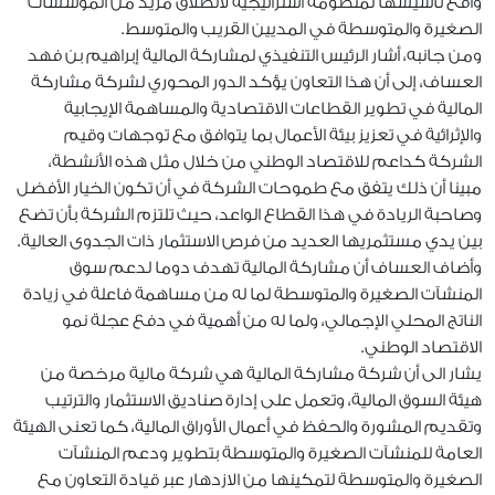
واقع تأسيسها لمنظومة استراتيجية لانطلاق مزيد من المؤسسات
الصغيرة والمتوسطة في المديين القريب والمتوسط.
ومن جانبه، أشار الرئيس التنفيذي لمشاركة المالية إبراهيم بن فهد
العساف، إلى أن هذا التعاون يؤكد الدور المحوري لشركة مشاركة
المالية في تطوير القطاعات الاقتصادية والمساهمة الإيجابية
والإثرائية في تعزيز بيئة الأعمال بما يتوافق مع توجهات وقيم
الشركة كداعم للاقتصاد الوطني من خلال مثل هذه الأنشطة،
مبينا أن ذلك يتفق مع طموحات الشركة في أن تكون الخيار الأفضل
وصاحبة الريادة في هذا القطاع الواعد، حيث تلتزم الشركة بأن تضع
بين يدي مستثمريها العديد من فرص الاستثمار ذات الجدوى العالية.
وأضاف العساف أن مشاركة المالية تهدف دوما لدعم سوق
المنشآت الصغيرة والمتوسطة لما له من مساهمة فاعلة في زيادة
الناتج المحلي الإجمالي، ولما له من أهمية في دفع عجلة نمو
الاقتصاد الوطني.
يشار الى أن شركة مشاركة المالية هي شركة مالية مرخصة من
هيئة السوق المالية، وتعمل على إدارة صناديق الاستثمار والترتيب
وتقديم المشورة والحفظ في أعمال الأوراق المالية، كما تعنى الهيئة
العامة للمنشآت الصغيرة والمتوسطة بتطوير ودعم المنشآت
الصغيرة والمتوسطة لتمكينها من الازدهار عبر قيادة التعاون مع