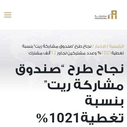
خطى
لى
لمحتوى
الرئيسية
/
الاخبار
/
نجاح طرح “صندوق مشاركة ريت” بنسبة
12
1021
تغطية
% وعدد مشتركين تجاوز
ألف مشترك
نجاح طرح “صندوق
مشاركة ريت”
بنسبة
1021
تغطية
%