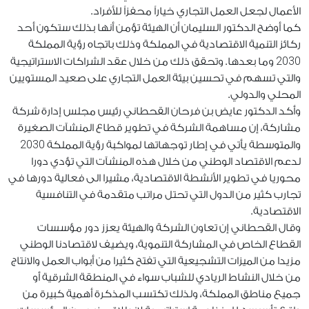
الأعمال لجعل العمل التجاري خياراً محفزاً للأفراد.
كما أوضح الدكتور السليمان أن الهيئة تؤمن أنها بذلك ستكون أحد
ركائز التنمية الاقتصادية في المملكة وذلك باتجاه رؤية المملكة
2030
وما بعدها. وتحقق ذلك من خلال عقد الشراكات الاستراتيجية
والتي تسهم في تحسين بيئة العمل التجاري على صعيد المستويين
المحلي والدولي.
وأكد الدكتور عايض بن فرحان القحطاني رئيس مجلس إدارة شركة
مشاركة، إن مساهمة الشركة في تطوير قطاع المنشآت الصغيرة
2030
والمتوسطة يأتي في إطار توجهاتها لمواكبة رؤية المملكة
لدعم الاقتصاد الوطني من خلال هذه المنشآت التي تؤدي دورا
محوريا في تطوير الأنشطة الاقتصادية، مشيرا الى فعالية دورها في
تجارب كثير من الدول التي تحتل مراتب متقدمة في التنافسية
الاقتصادية.
وقال القحطاني إن تعاون الشركة والهيئة يعزز دور مؤسسات
القطاع الخاص في المشاركة التنموية، ويضيف لاقتصادنا الوطني
مزيدا من الميزات التشجيعية التي تفتح كثيرا من أبواب العمل والانتاج
من خلال النشاط الريادي للشباب سواء في المنطقة الشرقية أو
جميع مناطق المملكة، ولذلك تكتسب المذكرة أهمية كبيرة من