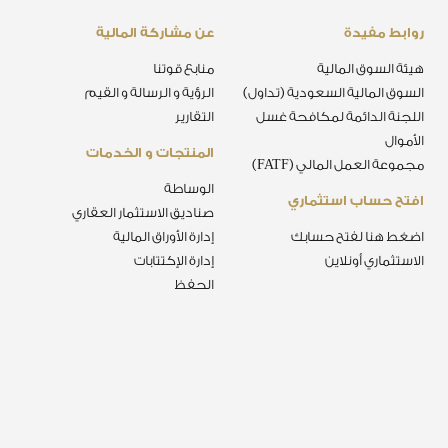
روابط مفيدة
عن مشاركة المالية
هيئة السوق المالية
منابع قوتنا
السوق المالية السعودية (تداول)
الرؤية و الرسالة و القيم
اللجنة الدائمة لمكافحة غسل
التقارير
الأموال
المنتجات و الخدمات
مجموعة العمل المالي (FATF)
الوساطة
افتح حساب استثماري
صناديق الاستثمار العقاري
اضغط هنا لفتح حسابك
إدارة الأوراق المالية
الاستثماري أونلاين
إدارة الإكتتابات
الحفظ