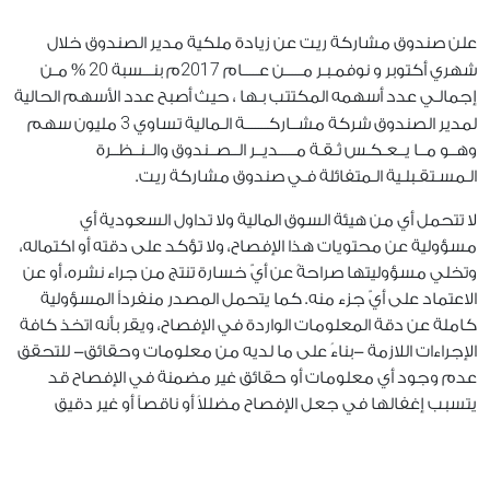
علن صندوق مشاركة ريت عن زيادة ملكية مدير الصندوق خلال
20
2017
شهري أكتوبر و نوفمـبـر مـــــن عـــــام
م بنـــسبة
% مـن
إجمالـي عدد أسهمه المكتتب بـها ، حيث أصبح عدد الأسهم الحالية
3
لمدير الصندوق شركة مشــاركـــــــة الـمالية تساوي
مليون سهم
وهــو مــا يــعـكـس ثـقـة مـــــديــر الــصــندوق والــنــظــرة
الـمسـتقـبلـية الـمتفائلة فـي صندوق مشاركة ريت.
لا تتحمل أي من هيئة السوق المالية ولا تداول السعودية أي
مسؤولية عن محتويات هذا الإفصاح، ولا تؤكد على دقته أو اكتماله،
وتخلي مسؤوليتها صراحةً عن أيّ خسارة تنتج من جراء نشره، أو عن
الاعتماد على أيّ جزء منه. كما يتحمل المصدر منفرداً المسؤولية
كاملة عن دقة المعلومات الواردة في الإفصاح، ويقر بأنه اتخذ كافة
الإجراءات اللازمة -بناءً على ما لديه من معلومات وحقائق- للتحقق
عدم وجود أي معلومات أو حقائق غير مضمنة في الإفصاح قد
يتسبب إغفالها في جعل الإفصاح مضللاً أو ناقصاً أو غير دقيق