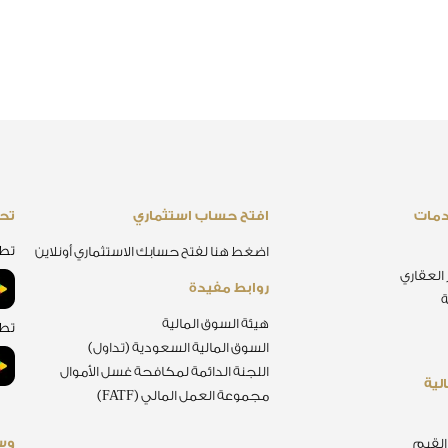
دمات
افتح حساب استثماري
تحم
تطب
اضغط هنا لفتح حسابك الاستثماري أونلاين
 العقاري
روابط مفيدة
ة
هيئة السوق المالية
تطب
السوق المالية السعودية (تداول)
اللجنة الدائمة لمكافحة غسل الأموال
لية
مجموعة العمل المالي (FATF)
وسا
 القيم