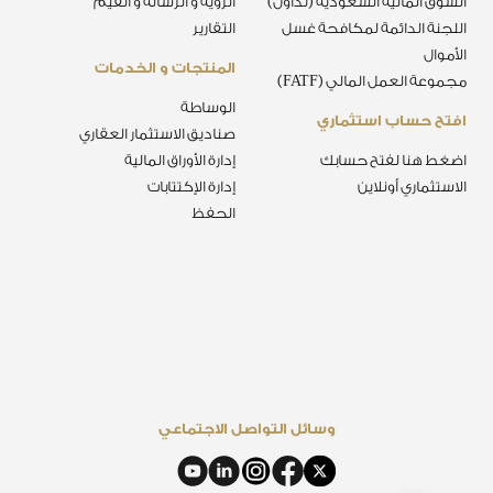
السوق المالية السعودية (تداول)
الرؤية و الرسالة و القيم
اللجنة الدائمة لمكافحة غسل
التقارير
الأموال
المنتجات و الخدمات
مجموعة العمل المالي (FATF)
الوساطة
افتح حساب استثماري
صناديق الاستثمار العقاري
اضغط هنا لفتح حسابك
إدارة الأوراق المالية
الاستثماري أونلاين
إدارة الإكتتابات
الحفظ
وسائل التواصل الاجتماعي