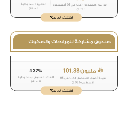
التغيير (منذ بداية
05
راس مال الصندوق (كما في
أغسطس
السنة)
2026
)
اكتشف المزيد
صندوق مشاركة للمرابحات والصكوك
101.38
مليون
4.32
%
العائد السنوي (منذ بداية
05
قيمة أصول الصندوق (كما في
السنة)
2026
أغسطس
)
اكتشف المزيد