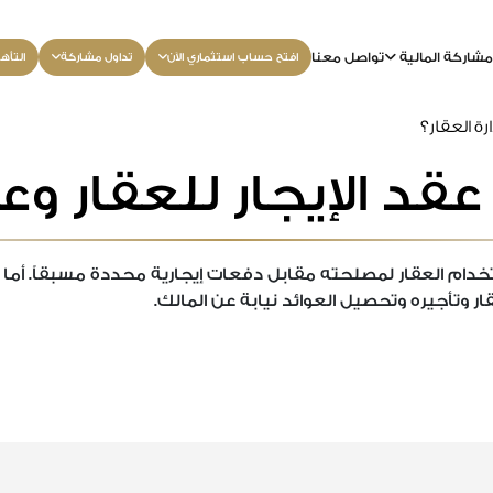
شاركة المالية
تواصل معنا
افتح حساب استثماري الآن
تداول مشاركة
التأه
رة العقار؟
قد الإيجار للعقار وعق
دام العقار لمصلحته مقابل دفعات إيجارية محددة مسبقاً. أما ع
ر وتأجيره وتحصيل العوائد نيابة عن المالك.