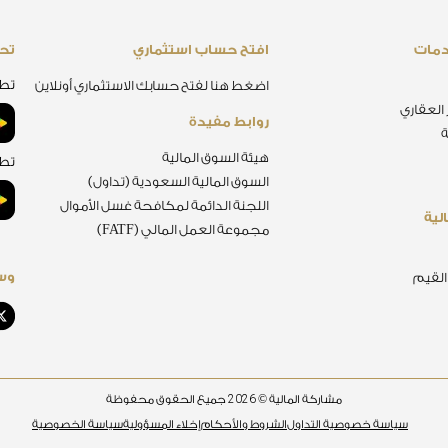
دمات
افتح حساب استثماري
تحم
تطب
اضغط هنا لفتح حسابك الاستثماري أونلاين
 العقاري
روابط مفيدة
ة
هيئة السوق المالية
تطب
السوق المالية السعودية (تداول)
اللجنة الدائمة لمكافحة غسل الأموال
لية
مجموعة العمل المالي (FATF)
وسا
 القيم
2026
مشاركة المالية ©
جميع الحقوق محفوظة
سياسة خصوصية التداول
الشروط والأحكام
إخلاء المسؤولية
سياسة الخصوصية