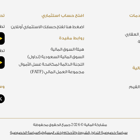
دمات
افتح حساب استثماري
تحم
تطب
اضغط هنا لفتح حسابك الاستثماري أونلاين
 العقاري
روابط مفيدة
ة
هيئة السوق المالية
تطب
السوق المالية السعودية (تداول)
اللجنة الدائمة لمكافحة غسل الأموال
لية
مجموعة العمل المالي (FATF)
وسا
 القيم
2026
مشاركة المالية ©
جميع الحقوق محفوظة
سياسة خصوصية التداول
الشروط والأحكام
إخلاء المسؤولية
سياسة الخصوصية