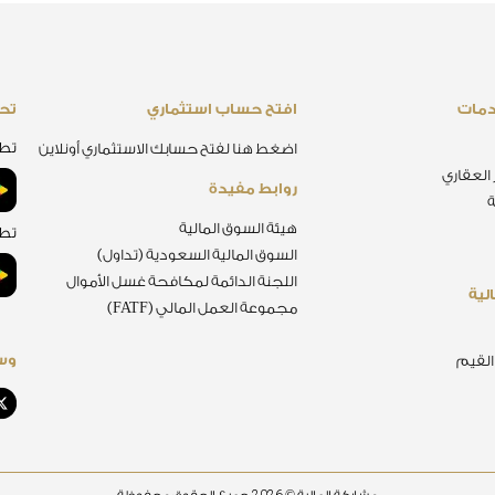
دمات
افتح حساب استثماري
تحم
تطب
اضغط هنا لفتح حسابك الاستثماري أونلاين
 العقاري
روابط مفيدة
ة
هيئة السوق المالية
تطب
السوق المالية السعودية (تداول)
اللجنة الدائمة لمكافحة غسل الأموال
لية
مجموعة العمل المالي (FATF)
وسا
 القيم