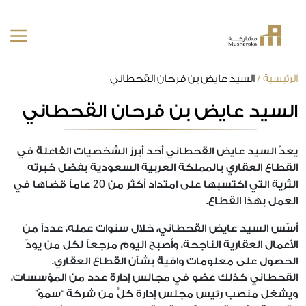
خطى
الرئيسية
/
السيد عايض بن فرحان القحطاني
لى
السيد عايض بن فرحان القحطاني
لمحتوى
يعدّ السيد عايض القحطاني أحد أبرز الشخصيات الفاعلة في
القطاع العقاري بالمملكة العربية السعودية بفضل خبرته
20
الثرية التي اكتسبها على امتداد أكثر من
عاماً قضاها في
العمل بهذا القطاع.
أسّس السيد عايض القحطاني، خلال سنوات عمله، عدداً من
الأعمال العقارية الناجحة، وأصبح اليوم مرجعاً لكل من يودّ
الحصول على معلومات وافية بشأن القطاع العقاري.
القحطاني كذلك عضو في مجالس إدارة عدد من المؤسسات،
ويشغل منصب رئيس مجلس إدارة كلٍّ من شركة “سموّ”