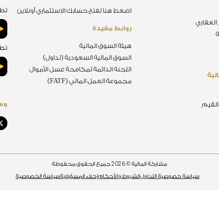
تطب
اضغط هنا لفتح حسابك الاستثماري أونلاين
 العقاري
روابط مفيدة
ة
هيئة السوق المالية
تطب
السوق المالية السعودية (تداول)
اللجنة الدائمة لمكافحة غسل الأموال
لية
مجموعة العمل المالي (FATF)
وسا
 القيم
2026
مشاركة المالية ©
جميع الحقوق محفوظة
سياسة خصوصية التداول
الشروط والأحكام
إخلاء المسؤولية
سياسة الخصوصية