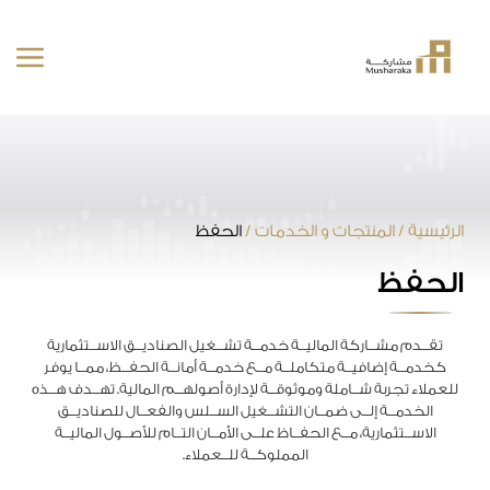
خطى
لى
لمحتوى
الرئيسية
/
المنتجات و الخدمات
/
الحفظ
الحفظ
تقــدم مشــاركة الماليــة خدمــة تشــغيل الصناديــق الاســتثمارية
كخدمــة إضافيــة متكاملــة مــع خدمــة أمانــة الحفــظ، ممــا يوفر
للعملاء تجربة شــاملة وموثوقــة لإدارة أصولهــم المالية. تهــدف هــذه
الخدمــة إلــى ضمــان التشــغيل الســلس والفعــال للصناديــق
الاســتثمارية، مــع الحفــاظ علــى الأمــان التــام للأصــول الماليــة
المملوكــة للــعملاء.