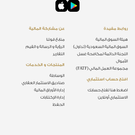
روابط مفيدة
عن مشاركة المالية
هيئة السوق المالية
منابع قوتنا
السوق المالية السعودية (تداول)
الرؤية و الرسالة و القيم
اللجنة الدائمة لمكافحة غسل
التقارير
الأموال
المنتجات و الخدمات
مجموعة العمل المالي (FATF)
الوساطة
افتح حساب استثماري
صناديق الاستثمار العقاري
اضغط هنا لفتح حسابك
إدارة الأوراق المالية
الاستثماري أونلاين
إدارة الإكتتابات
الحفظ