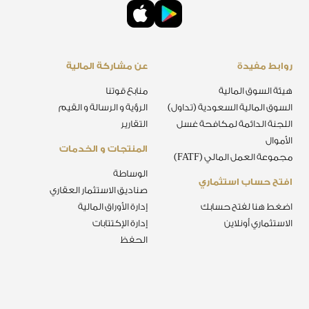
روابط مفيدة
عن مشاركة المالية
هيئة السوق المالية
منابع قوتنا
السوق المالية السعودية (تداول)
الرؤية و الرسالة و القيم
اللجنة الدائمة لمكافحة غسل
التقارير
الأموال
المنتجات و الخدمات
مجموعة العمل المالي (FATF)
الوساطة
افتح حساب استثماري
صناديق الاستثمار العقاري
اضغط هنا لفتح حسابك
إدارة الأوراق المالية
الاستثماري أونلاين
إدارة الإكتتابات
الحفظ